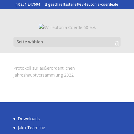
0251 247604
geschaeftsstelle@sv-teutonia-coerde.de
Seite wählen
Protokoll zur außerordentlichen
Jahreshauptversammlung 2022
Downloads
Jako Teamline